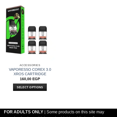
ACCESSORIES
VAPORESSO COREX 3.0
XROS CARTRIDGE
160,00
EGP
SELECT OPTIONS
This
product
has
multiple
FOR ADULTS ONLY
| Some products on this site may
variants.