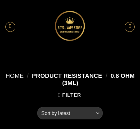
Skip
to
content
HOME
/
PRODUCT RESISTANCE
/
0.8 OHM
(3ML)
FILTER