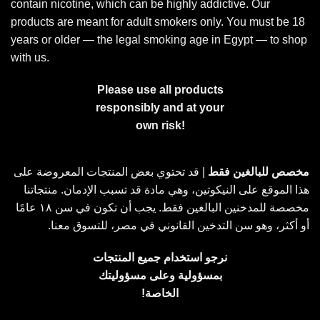
contain nicotine, which can be highly addictive. Our
The
products are meant for adult smokers only. You must be 18
options
years or older — the legal smoking age in Egypt — to shop
may
be
with us.
chosen
on
Please use all products
the
responsibly and at your
product
own risk!
page
مخصص للبالغين فقط
| قد تحتوي بعض المنتجات المعروضة على
هذا الموقع على النيكوتين، وهي مادة قد تسبب الإدمان. منتجاتنا
مخصصة للمدخنين البالغين فقط. يجب أن تكون في سن ١٨ عامًا
أو أكثر، وهو سن التدخين القانوني في مصر، للتسوق معنا.
نرجو استخدام جميع المنتجات
بمسؤولية وعلى مسؤوليتك
الخاصة!